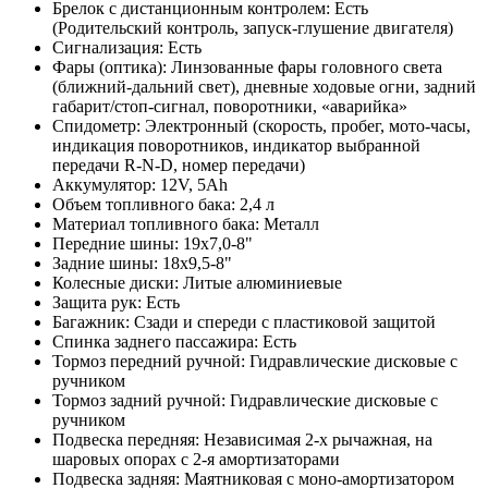
Брелок с дистанционным контролем: Есть
(Родительский контроль, запуск-глушение двигателя)
Сигнализация: Есть
Фары (оптика): Линзованные фары головного света
(ближний-дальний свет), дневные ходовые огни, задний
габарит/стоп-сигнал, поворотники, «аварийка»
Спидометр: Электронный (скорость, пробег, мото-часы,
индикация поворотников, индикатор выбранной
передачи R-N-D, номер передачи)
Аккумулятор: 12V, 5Ah
Объем топливного бака: 2,4 л
Материал топливного бака: Металл
Передние шины: 19х7,0-8"
Задние шины: 18х9,5-8"
Колесные диски: Литые алюминиевые
Защита рук: Есть
Багажник: Сзади и спереди с пластиковой защитой
Спинка заднего пассажира: Есть
Тормоз передний ручной: Гидравлические дисковые с
ручником
Тормоз задний ручной: Гидравлические дисковые с
ручником
Подвеска передняя: Независимая 2-х рычажная, на
шаровых опорах с 2-я амортизаторами
Подвеска задняя: Маятниковая с моно-амортизатором