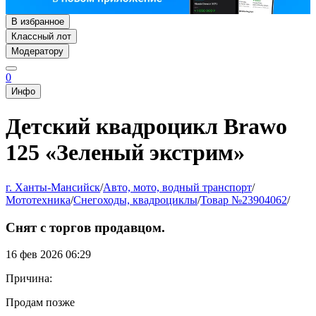
В избранное
Классный лот
Модератору
0
Инфо
Детский квадроцикл Brawo
125 «Зеленый экстрим»
г. Ханты-Мансийск
/
Авто, мото, водный транспорт
/
Мототехника
/
Снегоходы, квадроциклы
/
Товар №23904062
/
Снят с торгов продавцом.
16 фев 2026 06:29
Причина:
Продам позже