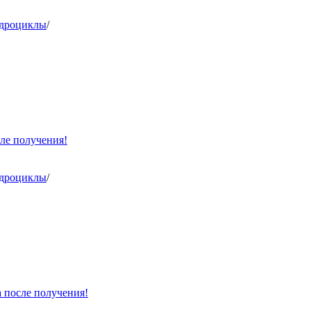
адроциклы
/
ле получения!
адроциклы
/
 после получения!