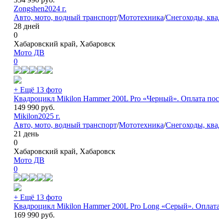
Zongshen
2024 г.
Авто, мото, водный транспорт
/
Мототехника
/
Снегоходы, кв
28 дней
0
Хабаровский край, Хабаровск
Мото ДВ
0
+ Ещё 13 фото
Квадроцикл Mikilon Hammer 200L Pro «Черный». Оплата пос
149 990
руб.
Mikilon
2025 г.
Авто, мото, водный транспорт
/
Мототехника
/
Снегоходы, кв
21 день
0
Хабаровский край, Хабаровск
Мото ДВ
0
+ Ещё 13 фото
Квадроцикл Mikilon Hammer 200L Pro Long «Серый». Оплата
169 990
руб.