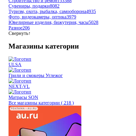
Строительство и ремонт
53388
Сувениры, подарки
8082
Туризм, охота, рыбалка, самооборона
4935
Фото, видеокамеры, оптика
3979
Ювелирные изделия, бижутерия, часы
5028
Разное
206
Свернуть
↑
Магазины категории
ULSA
Грили и смокеры Углежог
NEXT-VL
Матрасы SON
Все магазины категории ( 218 )
РЕКЛАМА • AU.RU