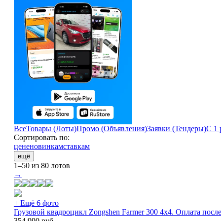
Все
Товары (Лоты)
Промо (Объявления)
Заявки (Тендеры)
С 1 
Сортировать по:
цене
новинкам
ставкам
ещё
1–50 из 80 лотов
→
+ Ещё 6 фото
Грузовой квадроцикл Zongshen Farmer 300 4х4. Оплата посл
354 990
руб.