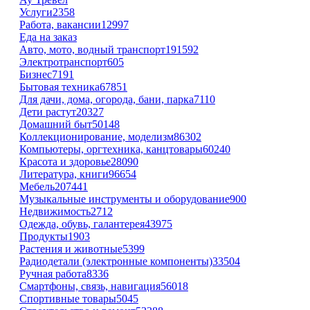
Услуги
2358
Работа, вакансии
12997
Еда на заказ
Авто, мото, водный транспорт
191592
Электротранспорт
605
Бизнес
7191
Бытовая техника
67851
Для дачи, дома, огорода, бани, парка
7110
Дети растут
20327
Домашний быт
50148
Коллекционирование, моделизм
86302
Компьютеры, оргтехника, канцтовары
60240
Красота и здоровье
28090
Литература, книги
96654
Мебель
207441
Музыкальные инструменты и оборудование
900
Недвижимость
2712
Одежда, обувь, галантерея
43975
Продукты
1903
Растения и животные
5399
Радиодетали (электронные компоненты)
33504
Ручная работа
8336
Смартфоны, связь, навигация
56018
Спортивные товары
5045