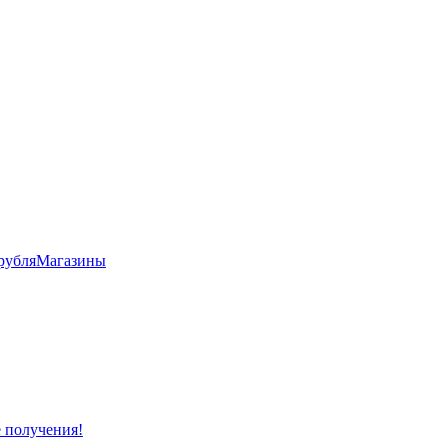
рубля
Магазины
е получения!