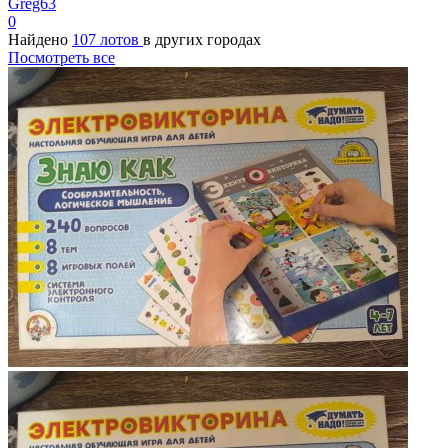
Greg63
0
Найдено
107 лотов
в других городах
Посмотреть все