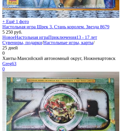
+ Ещё 1 фото
Настольная игра Шрек 3. Стань королем. Звезда 8679
5 250
руб.
Новое
Настольная игра
Приключения
13 - 17 лет
Сувениры, подарки
/
Настольные игры, карты
/
25 дней
0
Ханты-Мансийский автономный округ, Нижневартовск
Greg63
0