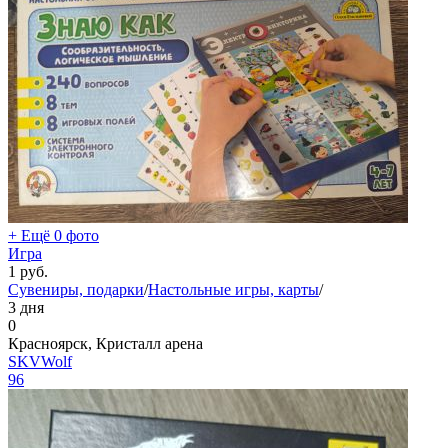
+ Ещё 0 фото
Игра
1
руб.
Сувениры, подарки
/
Настольные игры, карты
/
3 дня
0
Красноярск, Кристалл арена
SKVWolf
96