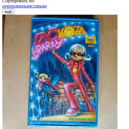
Сортировать по:
цене
новинкам
ставкам
ещё