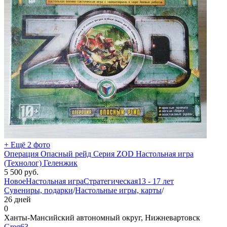
+ Ещё 2 фото
Операция Опасный рейд Серия ZOD Настольная игра
(Технолог) Геленжик
5 500
руб.
Новое
Настольная игра
Стратегическая
13 - 17 лет
Сувениры, подарки
/
Настольные игры, карты
/
26 дней
0
Ханты-Мансийский автономный округ, Нижневартовск
Greg63