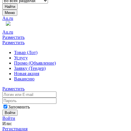
Найти
Меню
Au.ru
Au.ru
Разместить
Разместить
Товар (Лот)
Услугу
Промо (Объявление)
Заявку (Тендер)
Новая акция
Вакансию
Разместить
Запомнить
Войти
Войти
Или:
Регистрация