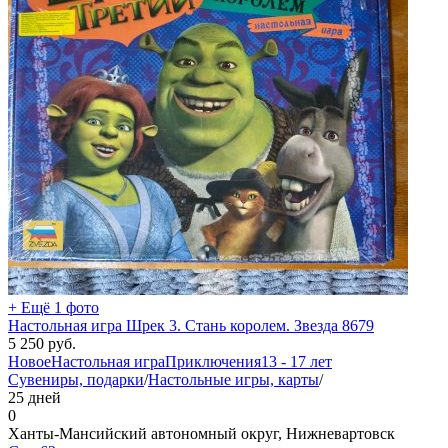
+ Ещё 1 фото
Настольная игра Шрек 3. Стань королем. Звезда 8679
5 250
руб.
Новое
Настольная игра
Приключения
13 - 17 лет
Сувениры, подарки
/
Настольные игры, карты
/
25 дней
0
Ханты-Мансийский автономный округ, Нижневартовск