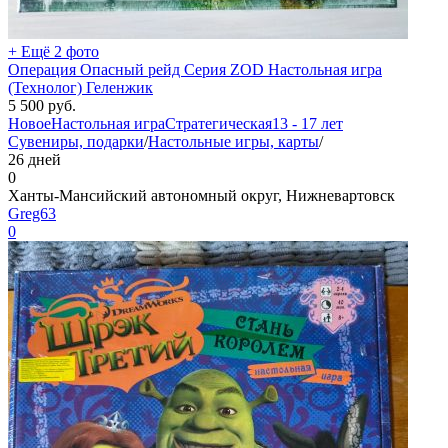
+ Ещё 2 фото
Операция Опасный рейд Серия ZOD Настольная игра
(Технолог) Геленжик
5 500
руб.
Новое
Настольная игра
Стратегическая
13 - 17 лет
Сувениры, подарки
/
Настольные игры, карты
/
26 дней
0
Ханты-Мансийский автономный округ, Нижневартовск
Greg63
0