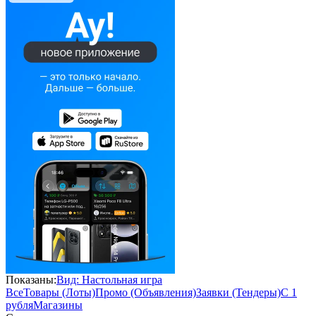
Показаны:
Вид: Настольная игра
Все
Товары (Лоты)
Промо (Объявления)
Заявки (Тендеры)
С 1
рубля
Магазины