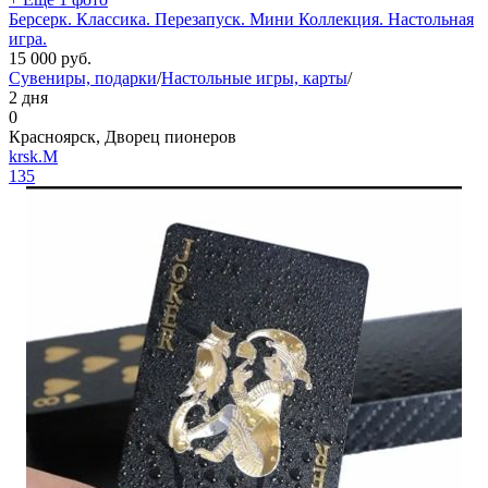
Берсерк. Классика. Перезапуск. Мини Коллекция. Настольная
игра.
15 000
руб.
Сувениры, подарки
/
Настольные игры, карты
/
2 дня
0
Красноярск, Дворец пионеров
krsk.M
135