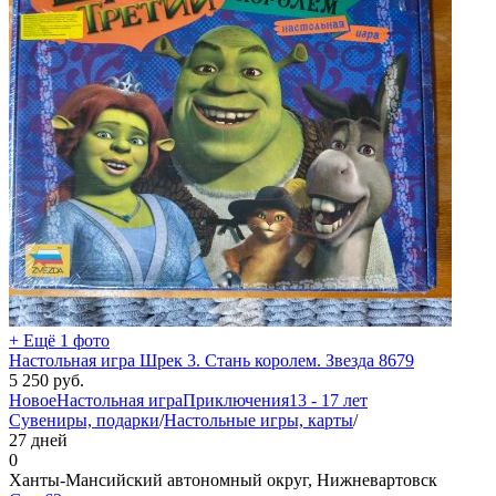
+ Ещё 1 фото
Настольная игра Шрек 3. Стань королем. Звезда 8679
5 250
руб.
Новое
Настольная игра
Приключения
13 - 17 лет
Сувениры, подарки
/
Настольные игры, карты
/
27 дней
0
Ханты-Мансийский автономный округ, Нижневартовск