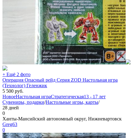
+ Ещё 2 фото
Операция Опасный рейд Серия ZOD Настольная игра
(Технолог) Геленжик
5 500
руб.
Новое
Настольная игра
Стратегическая
13 - 17 лет
Сувениры, подарки
/
Настольные игры, карты
/
28 дней
0
Ханты-Мансийский автономный округ, Нижневартовск
Greg63
0