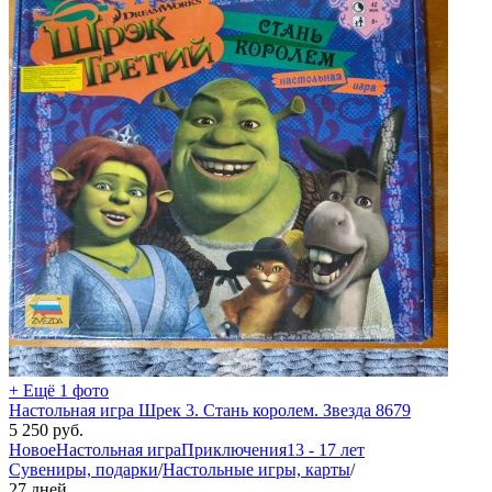
+ Ещё 1 фото
Настольная игра Шрек 3. Стань королем. Звезда 8679
5 250
руб.
Новое
Настольная игра
Приключения
13 - 17 лет
Сувениры, подарки
/
Настольные игры, карты
/
27 дней