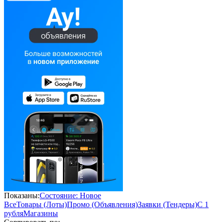
Показаны:
Состояние: Новое
Все
Товары (Лоты)
Промо (Объявления)
Заявки (Тендеры)
С 1
рубля
Магазины