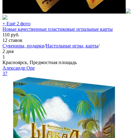
+ Ещё 2 фото
Новые качественные пластиковые игральные карты
110
руб.
12 ставок
Сувениры, подарки
/
Настольные игры, карты
/
2 дня
1
Красноярск, Предмостная площадь
Александр One
37