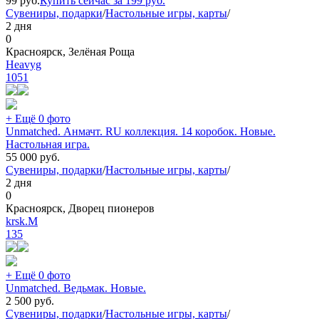
99
руб.
Купить сейчас за
199
руб.
Сувениры, подарки
/
Настольные игры, карты
/
2 дня
0
Красноярск, Зелёная Роща
Heavyg
1051
+ Ещё 0 фото
Unmatched. Анмачт. RU коллекция. 14 коробок. Новые.
Настольная игра.
55 000
руб.
Сувениры, подарки
/
Настольные игры, карты
/
2 дня
0
Красноярск, Дворец пионеров
krsk.M
135
+ Ещё 0 фото
Unmatched. Ведьмак. Новые.
2 500
руб.
Сувениры, подарки
/
Настольные игры, карты
/