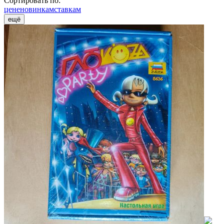
Сортировать по:
цене
новинкам
ставкам
ещё