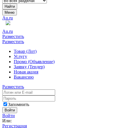
Найти
Меню
Au.ru
Au.ru
Разместить
Разместить
Товар (Лот)
Услугу
Промо (Объявление)
Заявку (Тендер)
Новая акция
Вакансию
Разместить
Запомнить
Войти
Войти
Или:
Регистрация