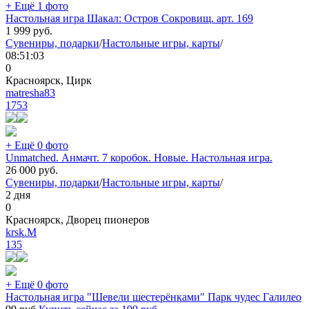
+ Ещё 1 фото
Настольная игра Шакал: Остров Сокровищ. арт. 169
1 999
руб.
Сувениры, подарки
/
Настольные игры, карты
/
08:51:03
0
Красноярск, Цирк
matresha83
1753
+ Ещё 0 фото
Unmatched. Анмачт. 7 коробок. Новые. Настольная игра.
26 000
руб.
Сувениры, подарки
/
Настольные игры, карты
/
2 дня
0
Красноярск, Дворец пионеров
krsk.M
135
+ Ещё 0 фото
Настольная игра "Шевели шестерёнками" Парк чудес Галилео