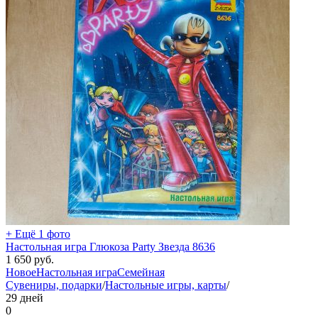
+ Ещё 1 фото
Настольная игра Глюкоза Party Звезда 8636
1 650
руб.
Новое
Настольная игра
Семейная
Сувениры, подарки
/
Настольные игры, карты
/
29 дней
0